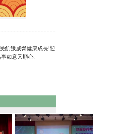
受飢餓威脅健康成長!迎
萬事如意又順心。