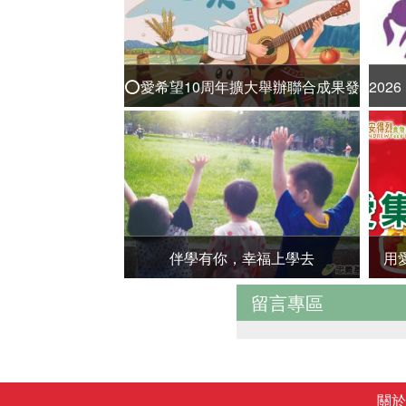
⭕愛希望10周年擴大舉辦聯合成果發
20
表『2026暑假一起來風台東』
伴學有你，幸福上學去
用
留言專區
關於