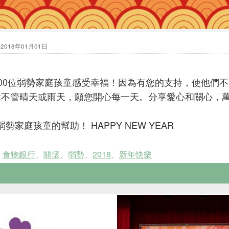
會
2018年01月01日
000位弱勢家庭孩童感受幸福！因為有您的支持，使他們不
您:不管晴天或雨天，願您開心每一天。分享愛心和關心，
家庭孩童的幫助！ HAPPY NEW YEAR
、
食物銀行
、
關懷
、
弱勢
、
2018
、
新年快樂