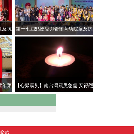
童及抗
第十七屆點燃愛與希望育幼院童及抗
2023『愛希望
癌小鬥士頒獎大會
童年菜
【心繫震災】南台灣震災急需 安得烈
「社福心裡苦 聯
食物銀行即刻行動
支持35
條款