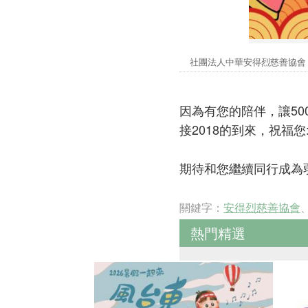
社團法人中華安得烈慈善協
因為有您的陪伴，讓5
接2018的到來，祝福
期待和您繼續同行成為弱勢
關鍵字：
安得烈慈善協會
熱門精選