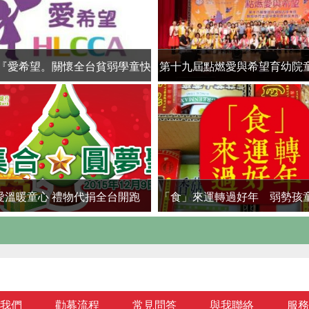
26『愛希望。關懷全台貧弱學童快
第十九屆點燃愛與希望育幼院
樂成長專案』
癌小鬥士頒獎大會
愛溫暖童心 禮物代捐全台開跑
「食」來運轉過好年 弱勢孩
大募集
我們
勸募流程
常見問答
與我聯絡
服務