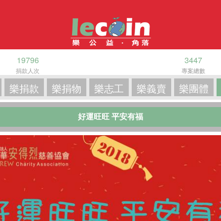
19796
3447
捐款人次
專案總數
樂捐款
樂捐物
樂志工
樂義賣
樂團體
好運旺旺 平安有福