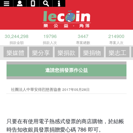
30,244,298
19796
3447
214900
捐款金額
捐款人次
專案總數
專案人次
樂媒體
樂分享
樂捐款
樂捐物
樂志工
邀請您捐發票作公益
社團法人中華安得烈慈善協會
2017年05月28日
只要在有使用電子熱感式發票的商店購物，於結帳
時告知收銀員發票捐贈愛心碼 786 即可。