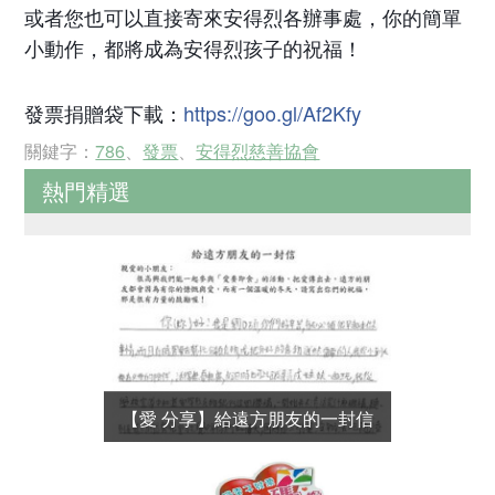
或者您也可以直接寄來安得烈各辦事處，你的簡單
小動作，都將成為安得烈孩子的祝福！
發票捐贈袋下載：
https://goo.gl/Af2Kfy
關鍵字：
786
、
發票
、
安得烈慈善協會
熱門精選
【愛 分享】給遠方朋友的一封信
【他