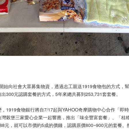
年起開始向社會大眾募集物資，透過志工親送1919食物包的方式，幫
300元認購套餐的方式，5年來總共募到253,731套套餐。
，1919食物銀行將自7/17起與YAHOO奇摩購物中心合作「
台灣榖堡三家愛心企業一起響應，推出「味全豐富套餐」、「桂
8元，就可以市價約5成的價錢，認購原價800~900元的套餐。