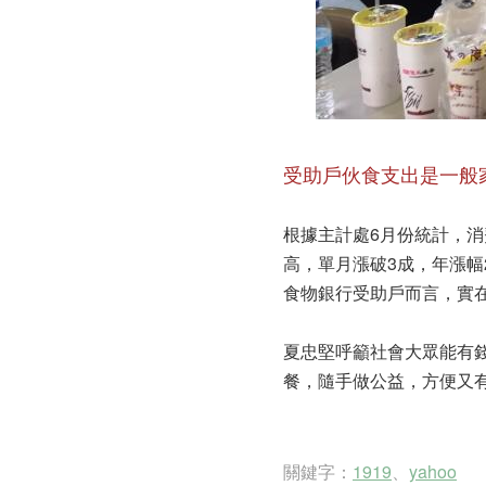
受助戶伙食支出是一般
根據主計處6月份統計，消
高，單月漲破3成，年漲幅2
食物銀行受助戶而言，實
夏忠堅呼籲社會大眾能有錢
餐，隨手做公益，方便又
關鍵字：
1919
、
yahoo