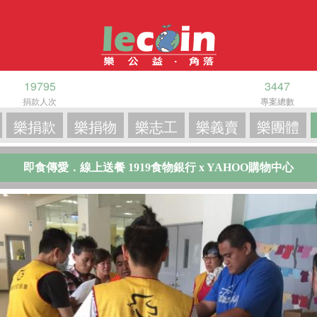
19795
3447
捐款人次
專案總數
樂捐款
樂捐物
樂志工
樂義賣
樂團體
即食傳愛．線上送餐 1919食物銀行 x YAHOO購物中心