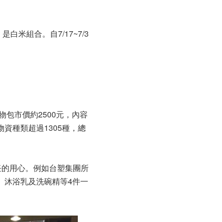
米組合。自7/17~7/3
物包市價約2500元，內容
物資種類超過1305種，總
責任的用心。例如台塑集團所
、沐浴乳及洗碗精等4件一