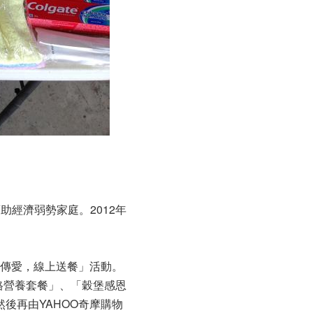
助經濟弱勢家庭。2012年
即時傳愛，線上送餐」活動。
格營養套餐」、「穀堡感恩
然後再由YAHOO奇摩購物