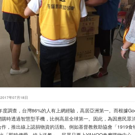
會
2017年07月18日
年度調查，台灣86%的人有上網經驗，高居亞洲第一。而根據Goog
次網購時透過智慧型手機，比例高居全球第一。因此，為因應民眾
作，推出線上認捐物資的活動。例如基督教救助協會「1919食物銀
出「即時傳愛，線上送餐」。民眾只要上YAHOO奇摩購物中心