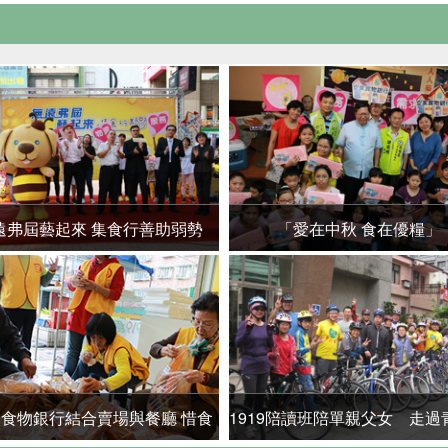
遠弗屆藝起來 集食行善助弱勢
「愛在中秋 食在優糧」
19食物銀行結合賣場與餐廳 惜食
1919陪讀班陪單親父女 走過