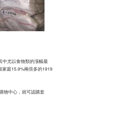
，其中尤以食物類的漲幅最
庭15.9%兩倍多的1919
摩購物中心，就可認購套