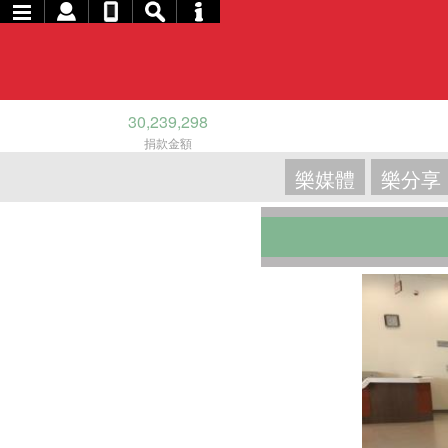
30,239,298
捐款金額
樂媒體
樂分享