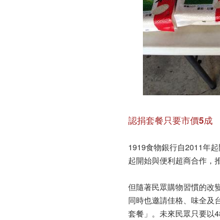
認捐套餐只要市價5成
1919食物銀行自2011
起開始與便利超商合作，推出
但隨著民眾購物習慣的改變
同時也邀請佳格、味全及
套餐」。未來民眾只要以48