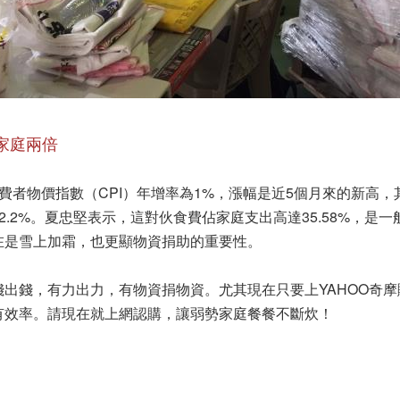
家庭兩倍
費者物價指數（CPI）年增率為1%，漲幅是近5個月來的新高
.2%。夏忠堅表示，這對伙食費佔家庭支出高達35.58%，是一般家
在是雪上加霜，也更顯物資捐助的重要性。
出錢，有力出力，有物資捐物資。尤其現在只要上YAHOO奇
有效率。請現在就上網認購，讓弱勢家庭餐餐不斷炊！