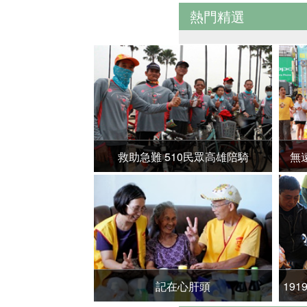
熱門精選
救助急難 510民眾高雄陪騎
無
記在心肝頭
19