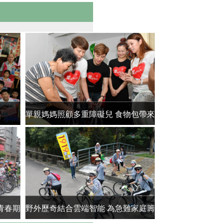
單親媽媽照顧多重障礙兒 食物包帶來
野外歷奇結合雲端
溫暖與愛
募
青春期
野外歷奇結合雲端智能 為急難家庭籌
單親媽媽照顧多重