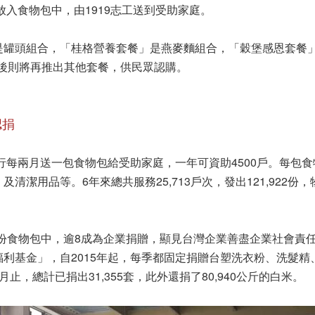
放入食物包中，由1919志工送到受助家庭。
罐頭組合，「桂格營養套餐」是燕麥麵組合，「穀堡感恩套餐」是白
8月後則將再推出其他套餐，供民眾認購。
認捐
銀行每兩月送一包食物包給受助家庭，一年可資助4500戶。每包食
清潔用品等。6年來總共服務25,713戶次，發出121,922份，
,713份食物包中，逾8成為企業捐贈，顯見台灣企業善盡企業社會
利基金」，自2015年起，每季都固定捐贈台塑洗衣粉、洗髮精
止，總計已捐出31,355套，此外還捐了80,940公斤的白米。