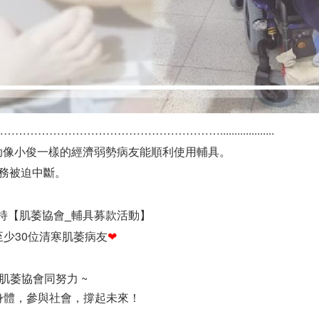
………………………………………...................
助像小俊一樣的經濟弱勢病友能順利使用輔具。
務被迫中斷。
持【
肌萎協會_輔具募款活動
】
少30位清寒肌萎病友
❤
與肌萎協會同努力 ~
身體，參與社會，撐起未來！