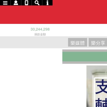
30,244,298
捐款金額
樂媒體
樂分享