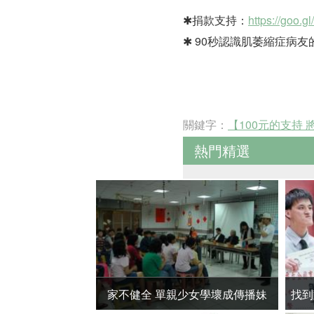
✱捐款支持：
https://goo.g
✱ 90秒認識肌萎縮症病
關鍵字：
【100元的支持
熱門精選
家不健全 單親少女學壞成傳播妹
找到