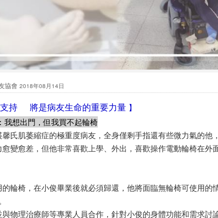
病友協會
2018年08月14日
的支持 將是病友生命的重要力量
】
：我想出門，但我買不起輪椅
裘馨氏肌萎縮症的極重度病友，全身僅剩手指還有些微力氣的他
力愈變愈差，但他非常喜歡上學、外出，喜歡操作電動輪椅在外
用的輪椅，在小俊畢業後就必須歸還，他將面臨無輪椅可使用的
。
並與物理治療師等專業人員合作，針對小俊的身體功能和需求討