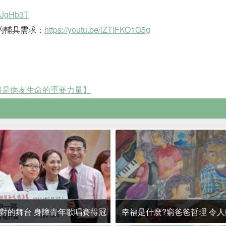
l/JgHb3T
友的輔具需求：
https://youtu.be/lZTIFKO1G5g
 將是病友生命的重要力量】
對的舞台 身障青年歌唱賽得冠
幸福是什麼?窮爸爸哲理 令人