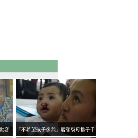
動容
「不希望孩子像我」唇顎裂母攜子千
超感人！ 孝順