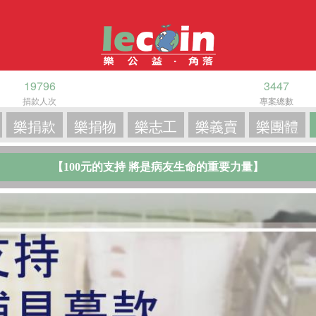
19796
3447
捐款人次
專案總數
樂捐款
樂捐物
樂志工
樂義賣
樂團體
【100元的支持 將是病友生命的重要力量】