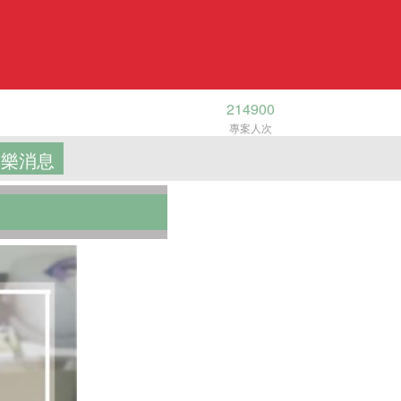
214900
專案人次
樂消息