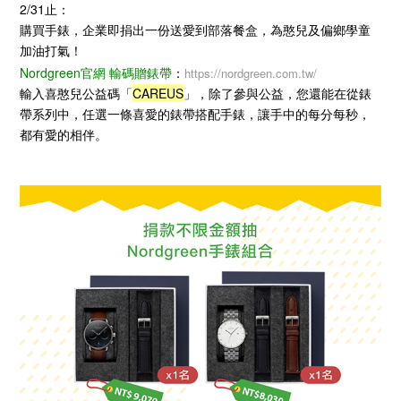
2/31止：
購買手錶，企業即捐出一份送愛到部落餐盒，為憨兒及偏鄉學童
加油打氣！
Nordgreen官網
輸碼贈錶帶
：
https://nordgreen.com.tw/
輸入
喜憨兒公益碼「
CAREUS
」
，除了參與公益，您還能在從錶
帶系列中，任選一條喜愛的錶帶搭配手錶，讓手中的每分每秒，
都有愛的相伴。