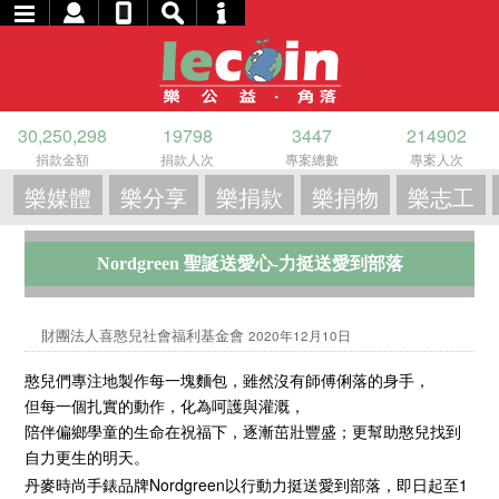
30,250,298
19798
3447
214902
捐款金額
捐款人次
專案總數
專案人次
樂媒體
樂分享
樂捐款
樂捐物
樂志工
Nordgreen 聖誕送愛心-力挺送愛到部落
財團法人喜憨兒社會福利基金會
2020年12月10日
憨兒們專注地製作每一塊麵包，雖然沒有師傅俐落的身手，
但每一個扎實的動作，化為呵護與灌溉，
陪伴偏鄉學童的生命在祝福下，逐漸茁壯豐盛；更幫助憨兒找到
自力更生的明天。
丹麥時尚手錶品牌Nordgreen以行動力挺送愛到部落，即日起至1