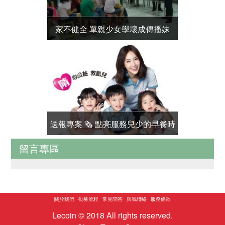
家不健全 單親少女學壞成傳播妹
找到對的
送報專案 🗞️ 點亮服務兒少的早餐時
認養學習撲
留言專區
光
關於我們
勸募流程
常見問答
與我聯絡
服務條款
Lecoin © 2018 All rights reserved.