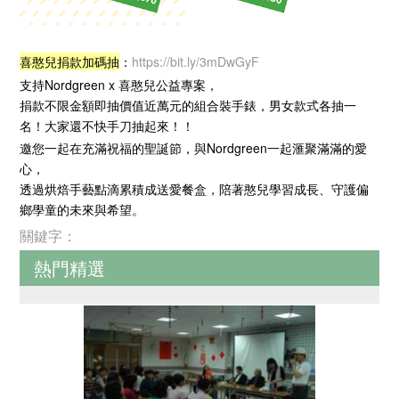
喜憨兒捐款加碼抽
：
https://bit.ly/3mDwGyF
支持Nordgreen x 喜憨兒公益專案，
捐款不限金額即抽價值近萬元的組合裝手錶，男女款式各抽一
名！大家還不快手刀抽起來！！
邀您一起在充滿祝福的聖誕節，與Nordgreen一起滙聚滿滿的愛
心，
透過烘焙手藝點滴累積成送愛餐盒，陪著憨兒學習成長、守護偏
鄉學童的未來與希望。
關鍵字：
熱門精選