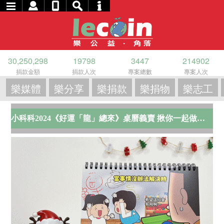
30,250,298
19798
3447
214902
捐款金額
捐款人次
專案總數
專案人次
樂媒體
樂分享
樂捐款
樂捐物
樂志工
小科科2024《好運「龍」總來》桌曆義賣 揪你一起做公益