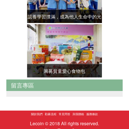
認養學習撲滿，成為他人生命中的光
送報專案 
籌募貧童愛心食物包
愛心
留言專區
關於我們
勸募流程
常見問答
與我聯絡
服務條款
Lecoin © 2018 All rights reserved.