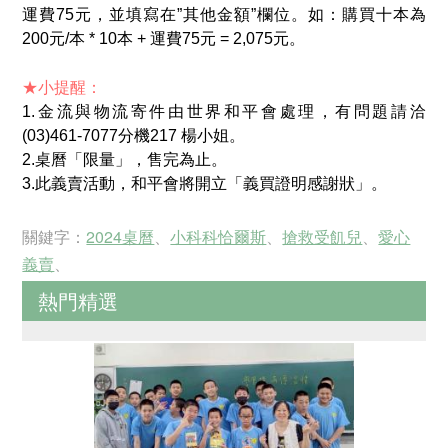
運費75元，並填寫在”其他金額”欄位。如：購買十本為
200元/本 * 10本 + 運費75元 = 2,075元。
★小提醒：
1.金流與物流寄件由世界和平會處理，有問題請洽
(03)461-7077分機217 楊小姐。
2.
桌曆
「限量」，售完為止。
3.此義賣活動，和平會將開立「義買證明感謝狀」。
關鍵字：
2024桌曆
、
小科科恰爾斯
、
搶救受飢兒
、
愛心
義賣
、
熱門精選