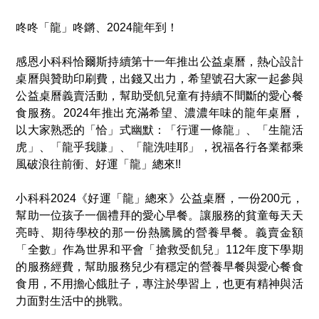
咚咚「龍」咚鏘、2024龍年到！
感恩小科科恰爾斯持續第十一年推出公益桌曆，熱心設計
桌曆與贊助印刷費，出錢又出力，希望號召大家一起參與
公益桌曆義賣活動，幫助受飢兒童有持續不間斷的愛心餐
食服務。2024年推出充滿希望、濃濃年味的龍年桌曆，
以大家熟悉的「恰」式幽默：「行運一條龍」、「生龍活
虎」、「龍乎我賺」、「龍洗哇耶」，祝福各行各業都乘
風破浪往前衝、好運「龍」總來!!
小科科2024《好運「龍」總來》公益桌曆，一份200元，
幫助一位孩子一個禮拜的愛心早餐。讓服務的貧童每天天
亮時、期待學校的那一份熱騰騰的營養早餐。義賣金額
「全數」作為世界和平會「搶救受飢兒」112年度下學期
的服務經費，幫助服務兒少有穩定的營養早餐與愛心餐食
食用，不用擔心餓肚子，專注於學習上，也更有精神與活
力面對生活中的挑戰。