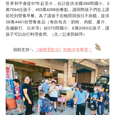
世界和平會從97年起至今，合計提供全國386間國小、2
萬7064位孩子、453萬4298份餐點，讓弱勢孩子們在上課
前吃到營養早餐。為了讓孩子在晚間與假日不挨餓，提供
38萬4461份營養食品（每份包含：奶粉、肉鬆、麥片、
高纖蘇打、白米等）給370間國小、6萬3393位孩子，讓
孩子可以自行料理食用。 <文／記者郭錦萍>
捐助支持↘
《搶救受飢兒》吃飽才有希望！