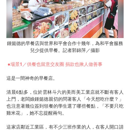
鍾懿德的早餐店與世界和平會合作十幾年，為和平會服務
兒少提供早餐。記者郭錦萍／攝影
●場景1／供餐也留意交友圈 捐款也揪人做善事
這是一間神奇的早餐店。
清晨6點多，位於雲林斗六的美而美工業店就不斷有客人
上門，老闆娘鍾懿德親切的問著客人「今天想吃什麼？」
也注意著幾位簽到領餐的學生選了哪些餐點，「不要只吃
雞米花」，她不忘提醒兩句。
這家店鄰近工業區，有不少三班作業的人，在客人開口請