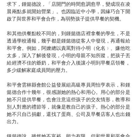
求下，鍾懿德說，「店開門的時間愈調愈早，變成現在凌
晨兩點多就開始營業」。也因臨近中小學，因緣巧合下開
啟了與世界和平會合作，為弱勢孩子提供早餐的契機。
和其他供餐點較不同的，到鍾懿德店裡拿餐的學生，不是
透過學校通報，幾乎都是鍾懿德從客人中發現，再通報給
和平會。例如，阿嬤總以責罵對待小明（化名﹚、嫌他吃
太多，深入了解後發現，小明的母親不知所蹤，把孩子丟
給經濟不佳的爺奶，和平會介入後讓小明到早餐店領餐，
多少緩解家庭成員間的壓力。
和平會雲林縣會館公益發展組高級專員周怡亨表示，和鍾
懿德合作十幾年，很感謝她的熱心和用心。用心的部分是
她不只提供早餐，也會注意這些孩子的交友情形，教導和
別人對應的禮節等，就像是教自己的孩子。熱心的部分是
她不只自己捐獻，還找了蛋商、公司及早餐店客人也出錢
出力。
鍾懿德說，雖然她不富裕、能力有限，但和世界和平會合