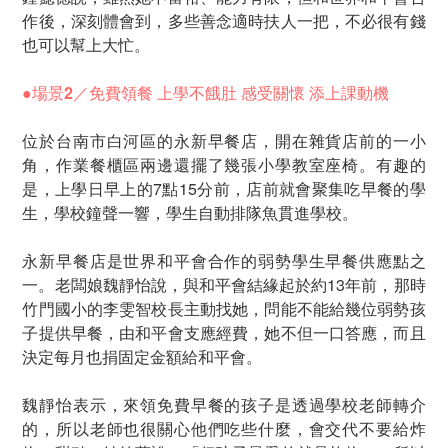
作後，深刻體會到，多些善念適時扶人一把，不必很有錢
也可以幫上大忙。
●場景2／免費領餐 上學不餓肚 感受關懷 添上課動機
位於台南市白河區的永新早餐店，開在雜貨店前的一小
角，作業餐櫃區兩邊還擺了幾張小學教室座椅。有趣的
是，上學日早上的7點15分前，店前就會聚集吃早餐的學
生，學校鐘聲一響，學生自動排隊魚貫進學校。
永新早餐店是世界和平會合作的弱勢學生早餐供應點之
一。老闆娘魏靜怡說，與和平會結緣起於約13年前，那時
竹門國小的李雯智校長主動找她，問能不能給幾位弱勢孩
子提供早餐，由和平會支應經費，她不但一口答應，而且
決定每月也捐固定金額給和平會。
魏靜怡表示，來領免費早餐的孩子是透過學校老師轉介
的，所以老師也很關心他們吃些什麼，會交代不要給炸