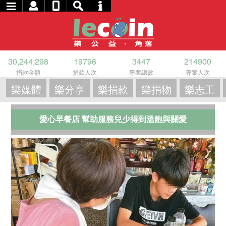
30,244,298
19796
3447
214900
捐款金額
捐款人次
專案總數
專案人次
樂媒體
樂分享
樂捐款
樂捐物
樂志工
愛心早餐店 幫助服務兒少得到溫飽與關愛