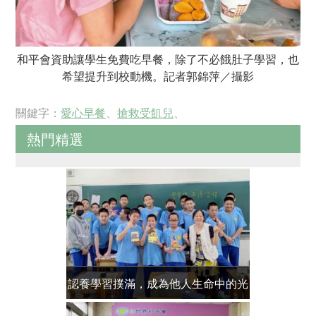
和平會資助讓學生免費吃早餐，除了不必餓肚子學習，也
希望提升到校動機。記者郭錦萍／攝影
關鍵字：
愛心早餐
、
搶救受飢兒
、
熱門精選
認養學習撲滿，成為他人生命中的光
送報專案 