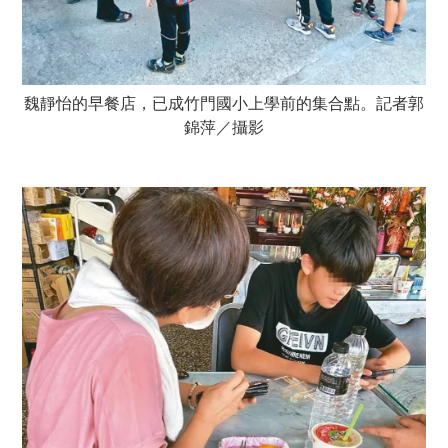
魏靜怡的早餐店，已成竹門國小上學前的集合點。記者郭
錦萍／攝影