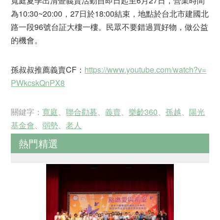
寬庭夏季出清暨義賣活動自即日起至6月27日，營業時間
為10:30~20:00，27日於18:00結束，地點於台北市建國北
路一段96號台証大樓一樓。民眾不要錯過買好物，做公益
的機會。
孫叔叔推薦義賣CF：
https://www.youtube.com/watch?v=
PWkcskQnPX8
關鍵字：
寬庭
、
聯合勸募
、
義賣
、
樂齡360
、
孫越
、
陽光
基金會
、
弱勢
、
老人
熱門精選