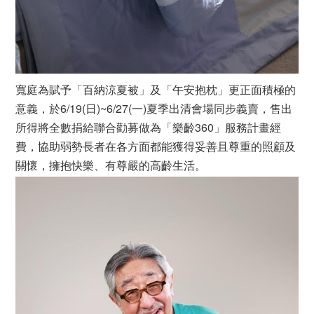
寬庭為賦予「百納涼夏被」及「午安抱枕」更正面積極的
意義，於6/19(日)~6/27(一)夏季出清會場同步義賣，售出
所得將全數捐給聯合勸募做為「樂齡360」服務計畫經
費，協助弱勢長者在各方面都能獲得妥善且尊重的照顧及
關懷，擁抱快樂、有尊嚴的高齡生活。