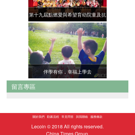
第十九屆點燃愛與希望育幼院童及抗
第十七屆點
癌小鬥士頒獎大會
癌
伴學有你，幸福上學去
【慈善義賣
留言專區
關於我們
勸募流程
常見問答
與我聯絡
服務條款
Lecoin © 2018 All rights reserved.
China Times Group.