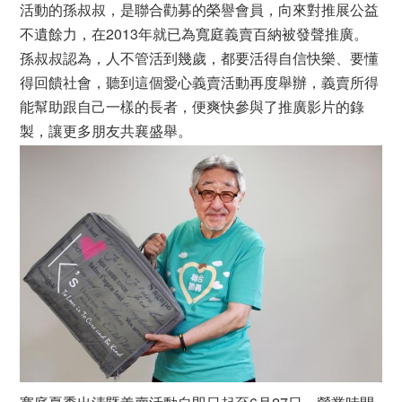
活動的孫叔叔，是聯合勸募的榮譽會員，向來對推展公益
不遺餘力，在2013年就已為寬庭義賣百納被發聲推廣。
孫叔叔認為，人不管活到幾歲，都要活得自信快樂、要懂
得回饋社會，聽到這個愛心義賣活動再度舉辦，義賣所得
能幫助跟自己一樣的長者，便爽快參與了推廣影片的錄
製，讓更多朋友共襄盛舉。