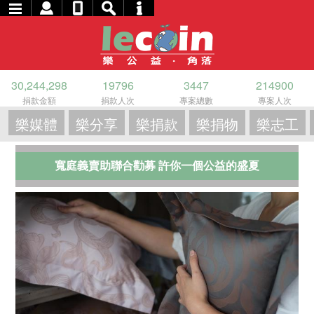
30,244,298
19796
3447
214900
捐款金額
捐款人次
專案總數
專案人次
樂媒體
樂分享
樂捐款
樂捐物
樂志工
寬庭義賣助聯合勸募 許你一個公益的盛夏