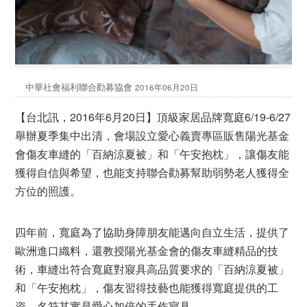
中華社會福利聯合勸募協會
2016年06月20日
【台北訊，2016年6月20日】頂級家居品牌寬庭6/19-6/27
舉辦夏季集中出清，會場設立愛心義賣專區販售陽光基金
會傷友車縫的「百納涼夏被」和「午安抱枕」，讓傷友能
獲得自信與希望，也能支持聯合勸募幫助弱勢老人獲得全
方位的照護。
四年前，寬庭為了協助身障朋友能邁向自立生活，提供了
歐洲進口織料，還教授陽光基金會的傷友車縫精品的技
術，車縫出符合寬庭對寢具高品質要求的「百納涼夏被」
和「午安抱枕」，傷友習得技藝也能獲得寬庭提供的工
資，名符其實是愛心加倍的手作寢具。