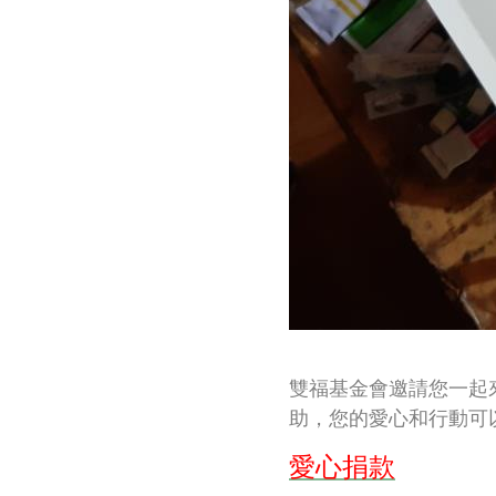
雙福基金會邀請您一起
助，您的愛心和行動可
愛心捐款​